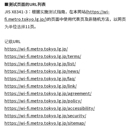
■测试页面的URL列表
JIS X8341-3：根据实施测试指南，在本网站(
https://wi-
fi.metro.tokyo.lg.jp/
)的页面中使用代表页及非随机方法，以网页
为单位选择11页。
记载URL
https://wi-fi.metro.tokyo.lg.jp/
https://wi-fi.metro.tokyo.lg.jp/terms/
https://wi-fi.metro.tokyo.lg.jp/list/
https://wi-fi.metro.tokyo.lg.jp/news/
https://wi-fi.metro.tokyo.lg.jp/faq/
https://wi-fi.metro.tokyo.lg.jp/link/
https://wi-fi.metro.tokyo.lg.jp/agreement/
https://wi-fi.metro.tokyo.lg.jp/policy/
https://wi-fi.metro.tokyo.lg.jp/accessibility/
https://wi-fi.metro.tokyo.lg.jp/security/
https://wi-fi.metro.tokyo.lg.jp/sitemap/