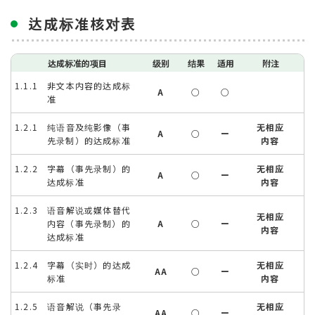
达成标准核对表
达成标准的项目
级别
结果
适用
附注
1.1.1 非文本内容的达成标
A
○
○
准
1.2.1 纯语音及纯影像（事
无相应
A
○
ー
先录制）的达成标准
内容
1.2.2 字幕（事先录制）的
无相应
A
○
ー
达成标准
内容
1.2.3 语音解说或媒体替代
无相应
内容（事先录制）的
A
○
ー
内容
达成标准
1.2.4 字幕（实时）的达成
无相应
AA
○
ー
标准
内容
1.2.5 语音解说（事先录
无相应
AA
○
ー