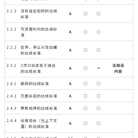
2.1.2 没有键盘陷阱的达成
A
○
○
标准
2.2.1 可调整时间的达成标
A
○
○
准
2.2.2 暂停，停止以及隐藏
A
○
○
的达成标准
2.3.1 3次闪烁或低于阈值
无相应
A
○
ー
的达成标准
内容
2.4.1 跳段的达成标准
A
○
○
2.4.2 页面标题的达成标准
A
○
○
2.4.3 聚焦顺序的达成标准
A
○
○
2.4.4 链接目标（在上下文
A
○
○
里）的达成标准