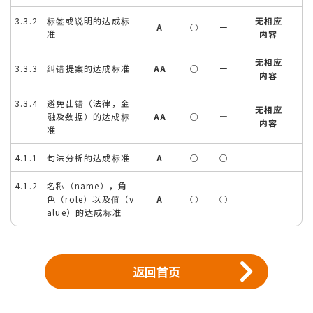
3.3.2 标签或说明的达成标
无相应
A
○
ー
准
内容
无相应
3.3.3 纠错提案的达成标准
AA
○
ー
内容
3.3.4 避免出错（法律，金
无相应
融及数据）的达成标
AA
○
ー
内容
准
4.1.1 句法分析的达成标准
A
○
○
4.1.2 名称（name），角
色（role）以及值（v
A
○
○
alue）的达成标准
返回首页